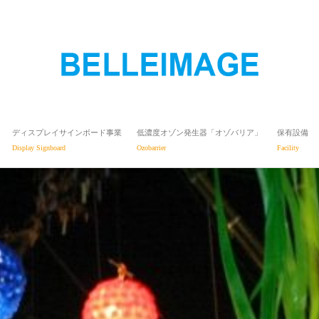
ディスプレイサインボード事業
低濃度オゾン発生器「オゾバリア」
保有設備
Display Signboard
Ozobarrier
Facility