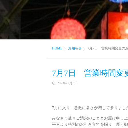
HOME
お知らせ
7月7日 営業時間変更の
7月7日 営業時間変
2023年7月5日
7月に入り、急激に暑さが増して参りまし
みなさま益々ご清栄のこととお慶び申し上
平素より格別のお引き立てを賜り 厚く御