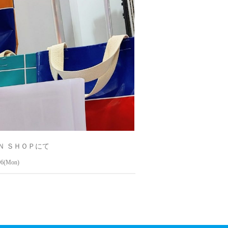
Ｎ ＳＨＯＰにて
06(Mon)