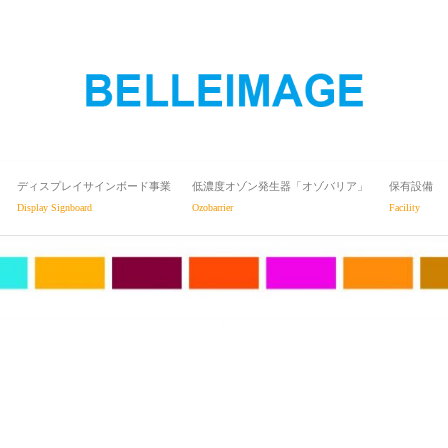
ディスプレイサインボード事業
低濃度オゾン発生器「オゾバリア」
保有設備
Display Signboard
Ozobarrier
Facility