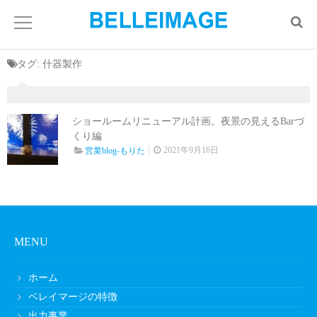
タグ:
什器製作
ショールームリニューアル計画。夜景の見えるBarづ
くり編
2021年9月16日
営業blog-もりた
MENU
ホーム
ベレイマージの特徴
出力事業