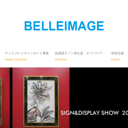
ディスプレイサインボード事業
低濃度オゾン発生器「オゾバリア」
保有設備
Display Signboard
Ozobarrier
Facility