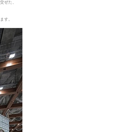
交ぜた、
ます。