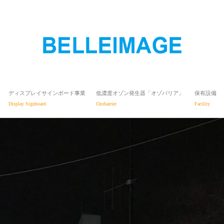
ディスプレイサインボード事業
低濃度オゾン発生器「オゾバリア」
保有設備
Display Signboard
Ozobarrier
Facility