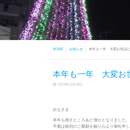
HOME
お知らせ
本年も一年 大変お世話
本年も一年 大変お
2023年12月29日
みなさま
本年も残すところあと僅かとなりました。
平素は格別のご愛顧を賜り心より御礼申し