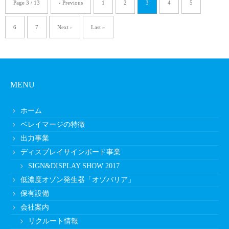
Page 3 / 13
‹ Previous
1
2
3
4
5
6
7
Next ›
Last »
MENU
ホーム
ベレイマージの特徴
出力事業
ディスプレイサインボード事業
SIGN&DISPLAY SHOW 2017
低濃度オゾン発生器「オゾバリア」
保有設備
会社案内
リクルート情報