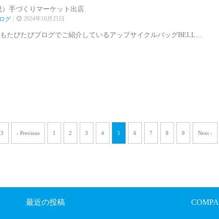
4（祝）手づくりマーケット出店
2024年10月21日
ログ
もたびたびブログでご紹介しているアップサイクルバッグBELL...
13
‹ Previous
1
2
3
4
5
6
7
8
9
Next ›
最近の投稿
COMPA