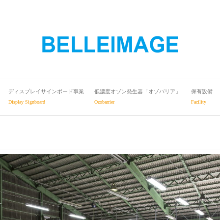
ディスプレイサインボード事業
低濃度オゾン発生器「オゾバリア」
保有設備
Display Signboard
Ozobarrier
Facility