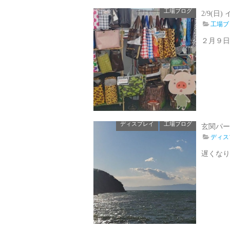
工場ブログ
2/9(日
工場ブ
２月９日
ディスプレイ
工場ブログ
玄関パー
ディス
遅くなり