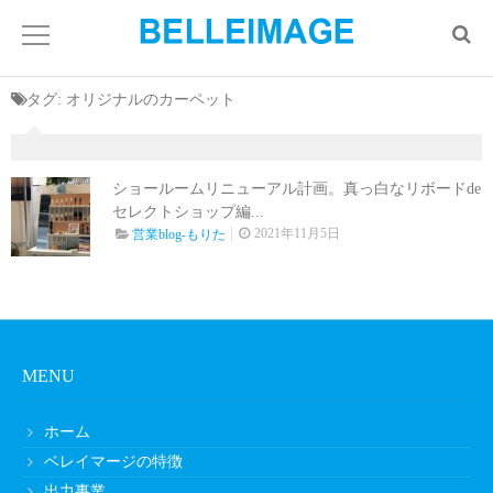
タグ:
オリジナルのカーペット
ショールームリニューアル計画。真っ白なリボードde
セレクトショップ編...
2021年11月5日
営業blog-もりた
MENU
ホーム
ベレイマージの特徴
出力事業